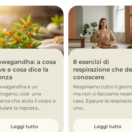
hwagandha: a cosa
8 esercizi di
ve e cosa dice la
respirazione che de
enza
conoscere
shwagandha è un
Respiriamo tutto il giorn
togeno, cioè una
ma non ci facciamo nea
anza che aiuta il corpo a
caso. Eppure la respirazi
lare la risposta...
uno...
Leggi tutto
Leggi tutto