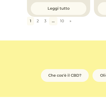
Leggi tutto
1
2
3
…
10
»
Che cos'è il CBD?
Ol