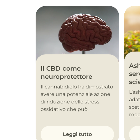
As
Il CBD come
ser
neuroprotettore
sci
Il cannabidiolo ha dimostrato
L’a
avere una potenziale azione
adat
di riduzione dello stress
sost
ossidativo che può...
modu
Leggi tutto