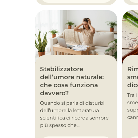
Stabilizzatore
Rim
dell’umore naturale:
sme
che cosa funziona
dic
davvero?
Tra 
smet
Quando si parla di disturbi
supp
dell’umore la letteratura
cann
scientifica ci ricorda sempre
più spesso che...