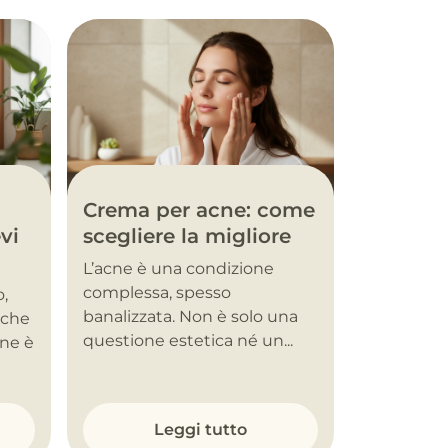
Crema per acne: come
vi
scegliere la migliore
L’acne è una condizione
complessa, spesso
o,
banalizzata. Non è solo una
nche
questione estetica né un...
one è
Leggi tutto