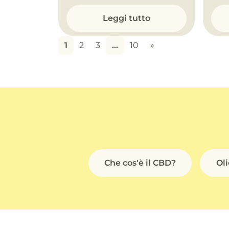
Leggi tutto
1
2
3
…
10
»
Che cos'è il CBD?
Ol