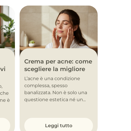
Crema per acne: come
vi
scegliere la migliore
L’acne è una condizione
complessa, spesso
o,
banalizzata. Non è solo una
nche
questione estetica né un...
one è
Leggi tutto