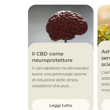
As
Il CBD come
ser
neuroprotettore
sci
Il cannabidiolo ha dimostrato
L’a
avere una potenziale azione
adat
di riduzione dello stress
sost
ossidativo che può...
modu
Leggi tutto