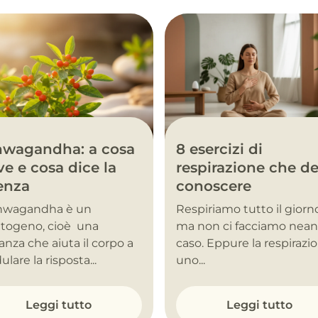
hwagandha: a cosa
8 esercizi di
ve e cosa dice la
respirazione che de
enza
conoscere
shwagandha è un
Respiriamo tutto il giorn
togeno, cioè una
ma non ci facciamo nea
anza che aiuta il corpo a
caso. Eppure la respirazi
lare la risposta...
uno...
Leggi tutto
Leggi tutto