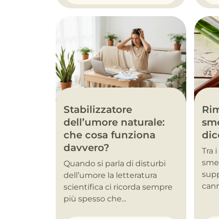
Stabilizzatore
Rim
dell’umore naturale:
sme
che cosa funziona
dic
davvero?
Tra 
smet
Quando si parla di disturbi
supp
dell’umore la letteratura
cann
scientifica ci ricorda sempre
più spesso che...