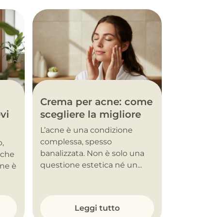
Crema per acne: come
vi
scegliere la migliore
L’acne è una condizione
complessa, spesso
o,
banalizzata. Non è solo una
nche
questione estetica né un...
one è
Leggi tutto