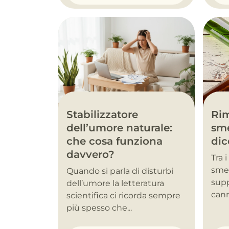
Stabilizzatore
Rim
dell’umore naturale:
sme
che cosa funziona
dic
davvero?
Tra 
smet
Quando si parla di disturbi
supp
dell’umore la letteratura
cann
scientifica ci ricorda sempre
più spesso che...