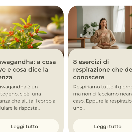
hwagandha: a cosa
8 esercizi di
ve e cosa dice la
respirazione che de
enza
conoscere
shwagandha è un
Respiriamo tutto il giorn
togeno, cioè una
ma non ci facciamo nea
anza che aiuta il corpo a
caso. Eppure la respirazi
lare la risposta...
uno...
Leggi tutto
Leggi tutto