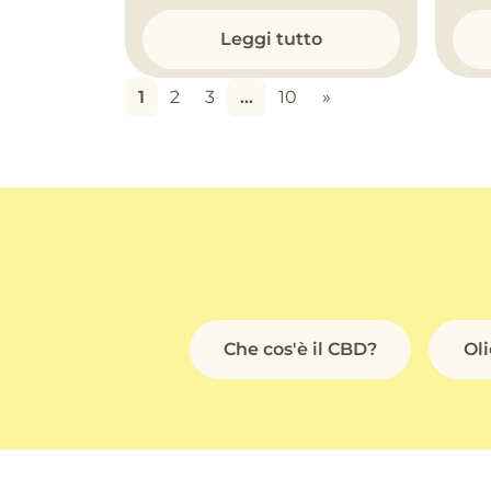
Leggi tutto
1
2
3
…
10
»
Che cos'è il CBD?
Ol