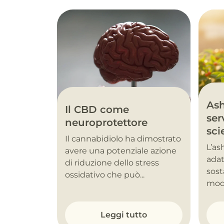
As
Il CBD come
ser
neuroprotettore
sci
Il cannabidiolo ha dimostrato
L’a
avere una potenziale azione
adat
di riduzione dello stress
sost
ossidativo che può...
modu
Leggi tutto