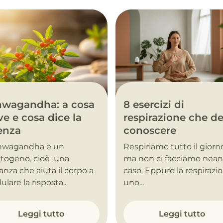
hwagandha: a cosa
8 esercizi di
ve e cosa dice la
respirazione che de
enza
conoscere
shwagandha è un
Respiriamo tutto il giorn
togeno, cioè una
ma non ci facciamo nea
anza che aiuta il corpo a
caso. Eppure la respirazi
lare la risposta...
uno...
Leggi tutto
Leggi tutto