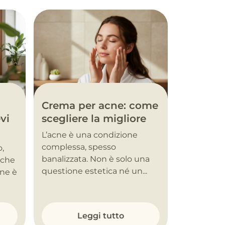
Crema per acne: come
vi
scegliere la migliore
L’acne è una condizione
complessa, spesso
o,
banalizzata. Non è solo una
nche
questione estetica né un...
one è
Leggi tutto