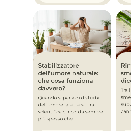
Stabilizzatore
Rim
dell’umore naturale:
sme
che cosa funziona
dic
davvero?
Tra 
smet
Quando si parla di disturbi
supp
dell’umore la letteratura
cann
scientifica ci ricorda sempre
più spesso che...