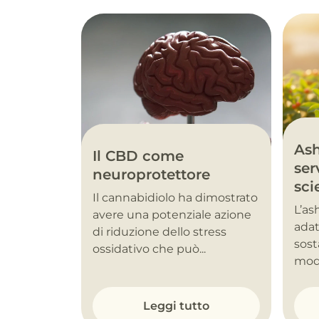
As
Il CBD come
ser
neuroprotettore
sci
Il cannabidiolo ha dimostrato
L’a
avere una potenziale azione
adat
di riduzione dello stress
sost
ossidativo che può...
modu
Leggi tutto