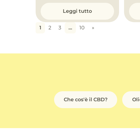
Leggi tutto
1
2
3
…
10
»
Che cos'è il CBD?
Ol