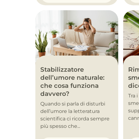
Stabilizzatore
Rim
dell’umore naturale:
sme
che cosa funziona
dic
davvero?
Tra 
smet
Quando si parla di disturbi
supp
dell’umore la letteratura
cann
scientifica ci ricorda sempre
più spesso che...