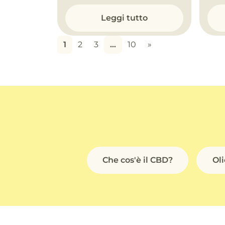
Leggi tutto
1
2
3
…
10
»
Che cos'è il CBD?
Ol