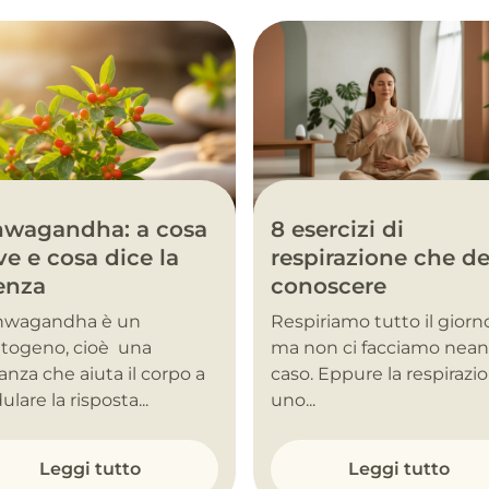
hwagandha: a cosa
8 esercizi di
ve e cosa dice la
respirazione che de
enza
conoscere
shwagandha è un
Respiriamo tutto il giorn
togeno, cioè una
ma non ci facciamo nea
anza che aiuta il corpo a
caso. Eppure la respirazi
lare la risposta...
uno...
Leggi tutto
Leggi tutto