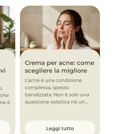
Crema per acne: come
vi
scegliere la migliore
L’acne è una condizione
complessa, spesso
o,
banalizzata. Non è solo una
nche
questione estetica né un...
one è
Leggi tutto