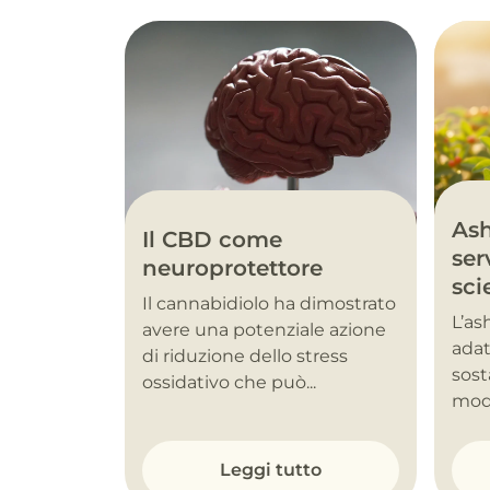
As
Il CBD come
ser
neuroprotettore
sci
Il cannabidiolo ha dimostrato
L’a
avere una potenziale azione
adat
di riduzione dello stress
sost
ossidativo che può...
modu
Leggi tutto