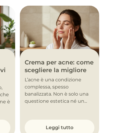
Crema per acne: come
vi
scegliere la migliore
L’acne è una condizione
complessa, spesso
o,
banalizzata. Non è solo una
nche
questione estetica né un...
one è
Leggi tutto