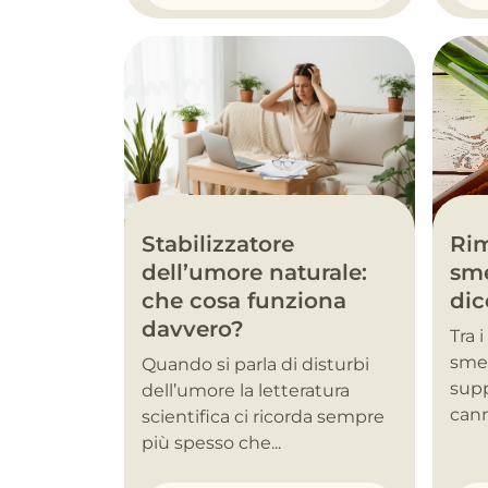
Stabilizzatore
Rim
dell’umore naturale:
sme
che cosa funziona
dic
davvero?
Tra 
smet
Quando si parla di disturbi
supp
dell’umore la letteratura
cann
scientifica ci ricorda sempre
più spesso che...