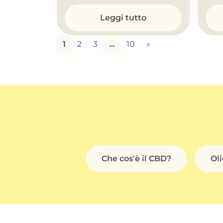
Leggi tutto
1
2
3
…
10
»
Che cos'è il CBD?
Ol