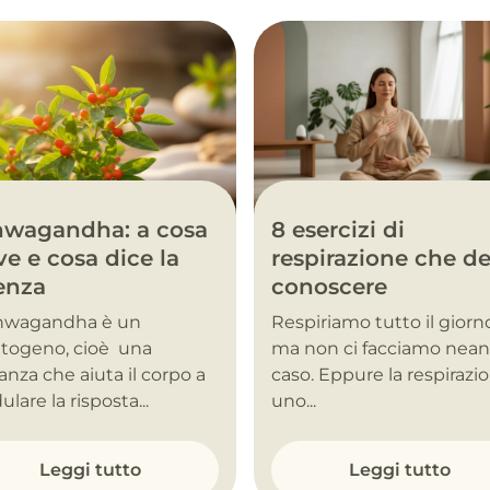
hwagandha: a cosa
8 esercizi di
ve e cosa dice la
respirazione che de
enza
conoscere
shwagandha è un
Respiriamo tutto il giorn
togeno, cioè una
ma non ci facciamo nea
anza che aiuta il corpo a
caso. Eppure la respirazi
lare la risposta...
uno...
Leggi tutto
Leggi tutto