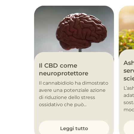
As
Il CBD come
ser
neuroprotettore
sci
Il cannabidiolo ha dimostrato
L’a
avere una potenziale azione
adat
di riduzione dello stress
sost
ossidativo che può...
modu
Leggi tutto