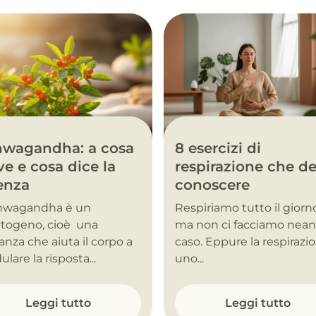
hwagandha: a cosa
8 esercizi di
ve e cosa dice la
respirazione che de
enza
conoscere
shwagandha è un
Respiriamo tutto il giorn
togeno, cioè una
ma non ci facciamo nea
anza che aiuta il corpo a
caso. Eppure la respirazi
lare la risposta...
uno...
Leggi tutto
Leggi tutto