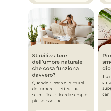
Stabilizzatore
Rim
dell’umore naturale:
sme
che cosa funziona
dic
davvero?
Tra 
smet
Quando si parla di disturbi
supp
dell’umore la letteratura
cann
scientifica ci ricorda sempre
più spesso che...