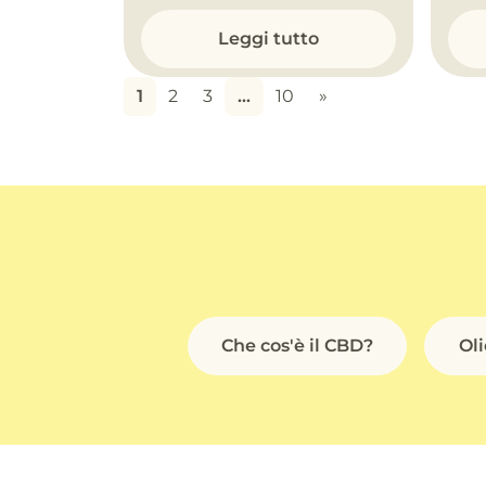
Leggi tutto
1
2
3
…
10
»
Che cos'è il CBD?
Ol