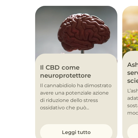
As
Il CBD come
ser
neuroprotettore
sci
Il cannabidiolo ha dimostrato
L’a
avere una potenziale azione
adat
di riduzione dello stress
sost
ossidativo che può...
modu
Leggi tutto