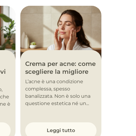
Crema per acne: come
vi
scegliere la migliore
L’acne è una condizione
complessa, spesso
o,
banalizzata. Non è solo una
nche
questione estetica né un...
one è
Leggi tutto