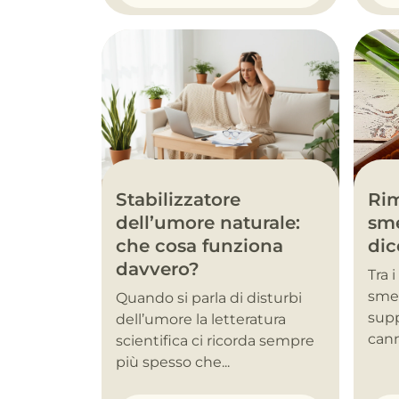
Stabilizzatore
Rim
dell’umore naturale:
sme
che cosa funziona
dic
davvero?
Tra 
smet
Quando si parla di disturbi
supp
dell’umore la letteratura
cann
scientifica ci ricorda sempre
più spesso che...