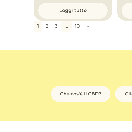
Leggi tutto
1
2
3
…
10
»
Che cos'è il CBD?
Ol