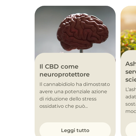
As
Il CBD come
ser
neuroprotettore
sci
Il cannabidiolo ha dimostrato
L’a
avere una potenziale azione
adat
di riduzione dello stress
sost
ossidativo che può...
modu
Leggi tutto