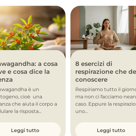
hwagandha: a cosa
8 esercizi di
ve e cosa dice la
respirazione che de
enza
conoscere
shwagandha è un
Respiriamo tutto il giorn
togeno, cioè una
ma non ci facciamo nea
anza che aiuta il corpo a
caso. Eppure la respirazi
lare la risposta...
uno...
Leggi tutto
Leggi tutto