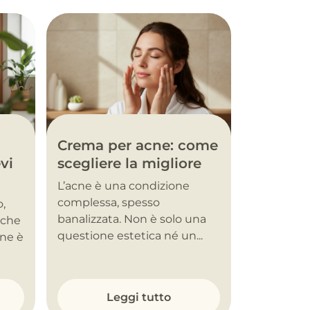
Crema per acne: come
vi
scegliere la migliore
L’acne è una condizione
complessa, spesso
o,
banalizzata. Non è solo una
nche
questione estetica né un...
one è
Leggi tutto