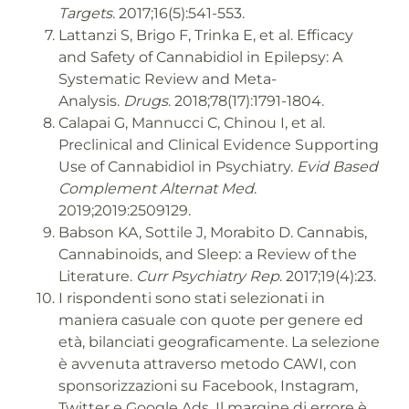
Targets
. 2017;16(5):541-553.
Lattanzi S, Brigo F, Trinka E, et al. Efficacy
and Safety of Cannabidiol in Epilepsy: A
Systematic Review and Meta-
Analysis.
Drugs
. 2018;78(17):1791-1804.
Calapai G, Mannucci C, Chinou I, et al.
Preclinical and Clinical Evidence Supporting
Use of Cannabidiol in Psychiatry.
Evid Based
Complement Alternat Med
.
2019;2019:2509129.
Babson KA, Sottile J, Morabito D. Cannabis,
Cannabinoids, and Sleep: a Review of the
Literature.
Curr Psychiatry Rep
. 2017;19(4):23.
I rispondenti sono stati selezionati in
maniera casuale con quote per genere ed
età, bilanciati geograficamente. La selezione
è avvenuta attraverso metodo CAWI, con
sponsorizzazioni su Facebook, Instagram,
Twitter e Google Ads. Il margine di errore è