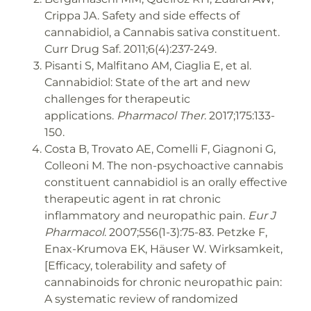
Crippa JA. Safety and side effects of
cannabidiol, a Cannabis sativa constituent.
Curr Drug Saf. 2011;6(4):237-249.
Pisanti S, Malfitano AM, Ciaglia E, et al.
Cannabidiol: State of the art and new
challenges for therapeutic
applications.
Pharmacol Ther
. 2017;175:133-
150.
Costa B, Trovato AE, Comelli F, Giagnoni G,
Colleoni M. The non-psychoactive cannabis
constituent cannabidiol is an orally effective
therapeutic agent in rat chronic
inflammatory and neuropathic pain.
Eur J
Pharmacol
. 2007;556(1-3):75-83. Petzke F,
Enax-Krumova EK, Häuser W. Wirksamkeit,
[Efficacy, tolerability and safety of
cannabinoids for chronic neuropathic pain:
A systematic review of randomized