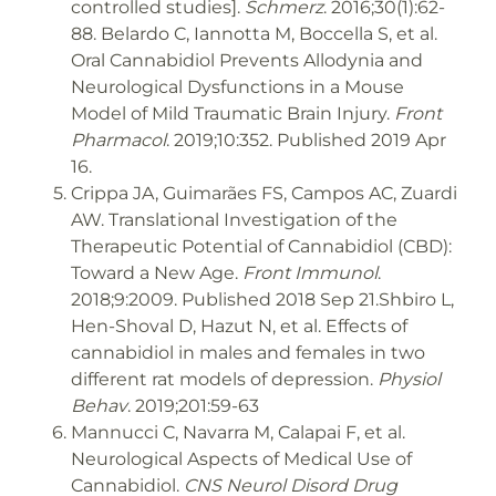
controlled studies].
Schmerz
. 2016;30(1):62-
88. Belardo C, Iannotta M, Boccella S, et al.
Oral Cannabidiol Prevents Allodynia and
Neurological Dysfunctions in a Mouse
Model of Mild Traumatic Brain Injury.
Front
Pharmacol
. 2019;10:352. Published 2019 Apr
16.
Crippa JA, Guimarães FS, Campos AC, Zuardi
AW. Translational Investigation of the
Therapeutic Potential of Cannabidiol (CBD):
Toward a New Age.
Front Immunol
.
2018;9:2009. Published 2018 Sep 21.Shbiro L,
Hen-Shoval D, Hazut N, et al. Effects of
cannabidiol in males and females in two
different rat models of depression.
Physiol
Behav
. 2019;201:59-63
Mannucci C, Navarra M, Calapai F, et al.
Neurological Aspects of Medical Use of
Cannabidiol.
CNS Neurol Disord Drug